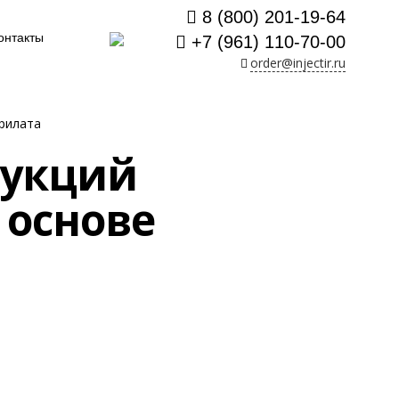
8 (800) 201-19-64
онтакты
+7 (961) 110-70-00
order@injectir.ru
рилата
рукций
 основе