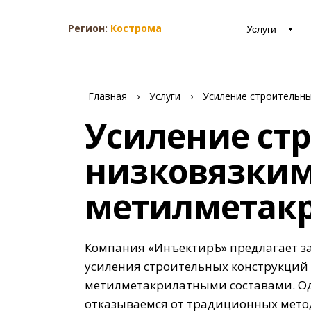
Регион:
Кострома
Услуги
Главная
›
Услуги
›
Усиление строительны
Усиление ст
низковязким
метилметак
Компания «ИнъектирЪ» предлагает з
усиления строительных конструкций 
метилметакрилатными составами. О
отказываемся от традиционных мето