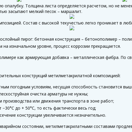
 опалубку. Толщина листа определяется расчетом, но не менее
тью засыпают мелкий песок – маршалит.
позицией. Состав с высокой текучестью легко проникает в люб
ослойный пирог: бетонная конструкция – бетонополимер – поли
м на изначальном уровне, процесс коррозии прекращается.
лимере как армирующая добавка – металлическая фибра. По св
оительных конструкций метилметакрилатной композицией:
тным погодным условиям, несущая способность становится выш
ескоструйная очистка арматуры не нужны;
и производства или движения транспорта в зоне работ;
−30°C до + 50°C, то есть фактически весь год;
ечение конструкции увеличивается незначительно.
 аварийном состоянии, метилметакрилатными составами продлев