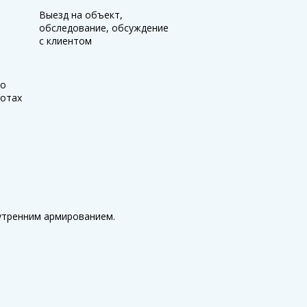
Выезд на объект,
обследование, обсуждение
с клиентом
 о
отах
утренним армированием.