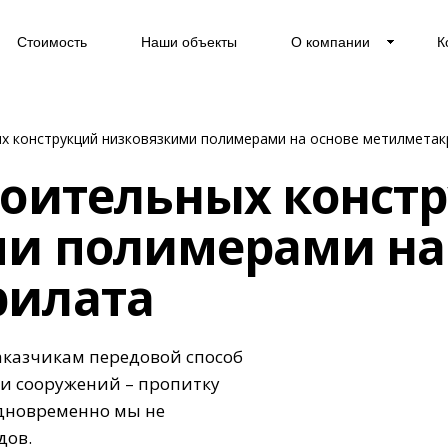
Стоимость
Наши объекты
О компании
К
х конструкций низковязкими полимерами на основе метилметак
роительных конст
и полимерами на
рилата
аказчикам передовой способ
и сооружений – пропитку
дновременно мы не
дов.