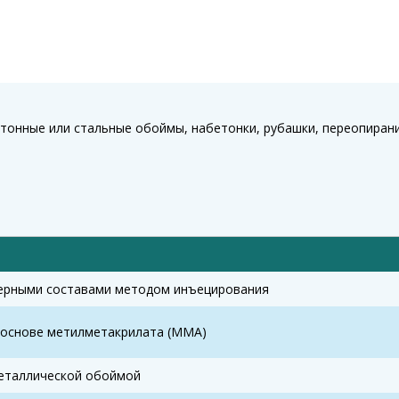
тонные или стальные обоймы, набетонки, рубашки, переопирани
мерными составами методом инъецирования
 основе метилметакрилата (ММА)
еталлической обоймой