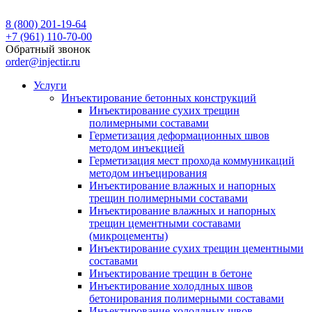
8 (800) 201-19-64
+7 (961) 110-70-00
Обратный звонок
order@injectir.ru
Услуги
Инъектирование бетонных конструкций
Инъектирование сухих трещин
полимерными составами
Герметизация деформационных швов
методом инъекцией
Герметизация мест прохода коммуникаций
методом инъецирования
Инъектирование влажных и напорных
трещин полимерными составами
Инъектирование влажных и напорных
трещин цементными составами
(микроцементы)
Инъектирование сухих трещин цементными
составами
Инъектирование трещин в бетоне
Инъектирование холодлных швов
бетонирования полимерными составами
Инъектирование холодлных швов