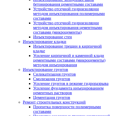
бетонирования цементными составами
Устройство отсечной гидроизоляции
методом инъектирования полимерными
составами
Устройство отсечной гидроизоляции
методом инъектирования цементными
составами (микроцементы)
Инъектирование стен
Инъектирование кладки
Инъектирование трещин в кирпичной
кладке
Усиление кирпичной и каменной клади
цементными составами (микроцементы)
методом инъецирования
Инъектирование грунтов
Силикатизация грунтов
Смолизация грунтов
Усиление грунтов в режиме гидроразрыва
Усиление фундамента инъецированием
цементных растворов
Цементация грунтов
Ремонт строительных конструкций
Пропитка поверхности полимерными
составами