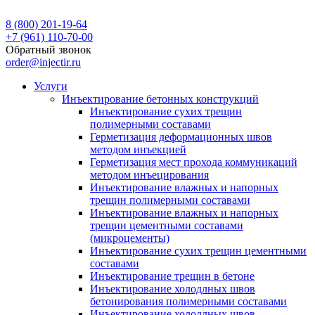
8 (800) 201-19-64
+7 (961) 110-70-00
Обратный звонок
order@injectir.ru
Услуги
Инъектирование бетонных конструкций
Инъектирование сухих трещин
полимерными составами
Герметизация деформационных швов
методом инъекцией
Герметизация мест прохода коммуникаций
методом инъецирования
Инъектирование влажных и напорных
трещин полимерными составами
Инъектирование влажных и напорных
трещин цементными составами
(микроцементы)
Инъектирование сухих трещин цементными
составами
Инъектирование трещин в бетоне
Инъектирование холодлных швов
бетонирования полимерными составами
Инъектирование холодлных швов