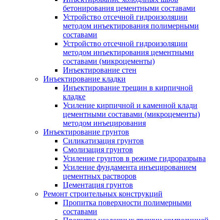
бетонирования цементными составами
Устройство отсечной гидроизоляции
методом инъектирования полимерными
составами
Устройство отсечной гидроизоляции
методом инъектирования цементными
составами (микроцементы)
Инъектирование стен
Инъектирование кладки
Инъектирование трещин в кирпичной
кладке
Усиление кирпичной и каменной клади
цементными составами (микроцементы)
методом инъецирования
Инъектирование грунтов
Силикатизация грунтов
Смолизация грунтов
Усиление грунтов в режиме гидроразрыва
Усиление фундамента инъецированием
цементных растворов
Цементация грунтов
Ремонт строительных конструкций
Пропитка поверхности полимерными
составами